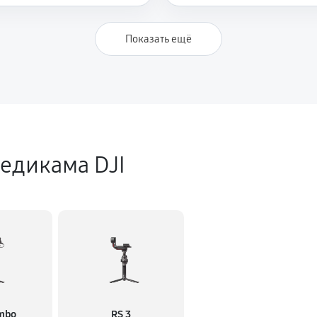
Показать ещё
едикама DJI
ombo
RS 3