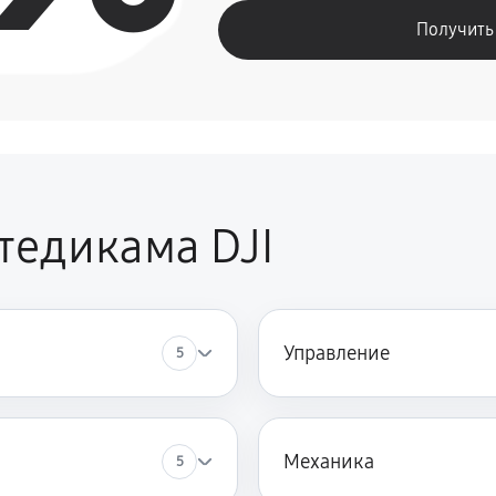
Получить
тедикама DJI
Управление
5
Механика
5