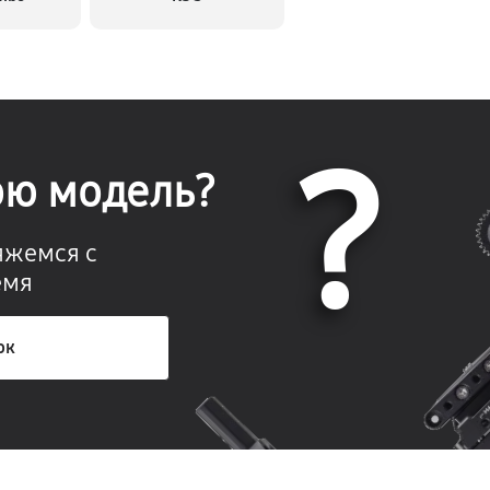
?
ою модель?
вяжемся с
емя
ок