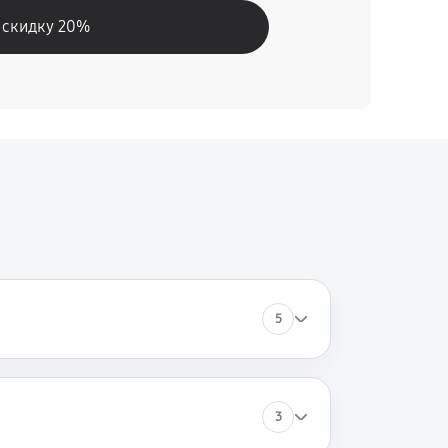
 скидку 20%
5
3