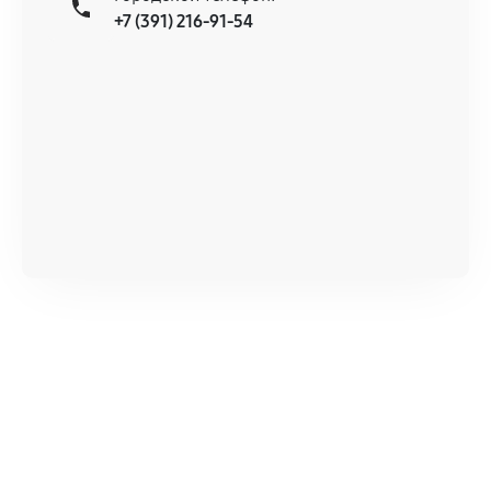
+7 (391) 216-91-54
Документы для подтверждения
гарантии
Гарантийный талон.
Акт выполненных работ с датой, перечнем
услуг и сроком гарантии.
Документы на установленные комплектующие
и кассовый чек.
Расширенная гарантия
В некоторых случаях возможно оформление
расширенной гарантии. Стоимость, сроки и
условия продления согласовываются отдельно и
фиксируются в документах.