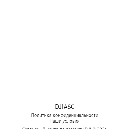
Когда гарантия не действует
Нарушение правил эксплуатации,
механические повреждения, попадание влаги,
перегрев, коррозия.
Самостоятельный ремонт или вмешательство
третьих лиц.
Естественный износ деталей, если иное не
предусмотрено отдельно.
Обращение после окончания гарантийного
срока.
Программные сбои, если это не указано в
DJI
ASC
отдельных условиях.
Политика конфиденциальности
Наши условия