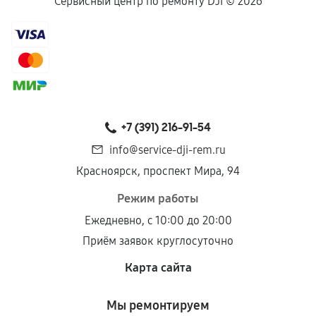
Если комплектующие куплены
Сервисный центр по ремонту DJI ©
2026
самостоятельно
Гарантия на выполненные работы может
сохраняться полностью или частично, если
соблюдены следующие условия:
Предоставленные детали подходят по
техническим параметрам и не имеют внешних
+7 (391) 216-91-54
дефектов.
info@service-dji-rem.ru
Установка была выполнена нашим сервисным
Красноярск, проспект Мира, 94
центром.
При этом гарантия на сами комплектующие
Режим работы
остается на стороне производителя или
Ежедневно, с 10:00 до 20:00
продавца. За качество сторонних деталей
Приём заявок круглосуточно
сервисный центр ответственности не несет.
Карта сайта
Мы ремонтируем