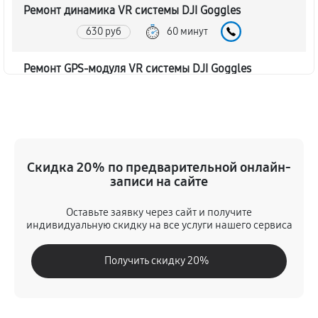
Ремонт динамика VR системы DJI Goggles
630 руб
60 минут
Ремонт GPS-модуля VR системы DJI Goggles
810 руб
60 минут
Ремонт микрофона VR системы DJI Goggles
580 руб
60 минут
Скидка 20% по предварительной онлайн-
записи на сайте
Ремонт гироскопа VR системы DJI Goggles
920 руб
60 минут
Оставьте заявку через сайт и получите
индивидуальную скидку на все услуги нашего сервиса
Замена датчиков VR системы DJI Goggles
Получить скидку 20%
630 руб
60 минут
Корпусный ремонт (замена резинок, креплений,