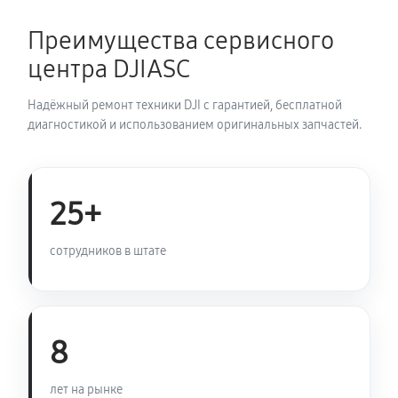
кнопок)
1150 руб
60 минут
Преимущества сервисного
центра DJIASC
Замена разъемов VR системы DJI Goggles
690 руб
60 минут
Надёжный ремонт техники DJI с гарантией, бесплатной
диагностикой и использованием оригинальных запчастей.
Ремонт платы питания
920 руб
60 минут
25+
сотрудников в штате
8
лет на рынке