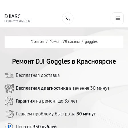
г. Красноярск
Ежедневно, с 10:00 до 20:00
+7 (391) 216-91-54
DJI
ASC
Заказать
Ремонт техники DJI
Главная
/
Ремонт VR систем
/
goggles
Ремонт DJI Goggles в Красноярске
Бесплатная доставка
Бесплатная диагностика
в течение 30 минут
Гарантия
на ремонт до 3х лет
Решаем проблему быстро за
30 минут
Цена от
350 рублей