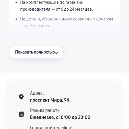
На комплектующие по гарантии
производителя — от 6 до 24 месяцев.
На детали, установленные сервисным центром
— до 3 месяцев.
Что считается гарантийным случаем
Показать полностью
Повторное возникновение неисправности,
напрямую связанной с выполненным
ремонтом.
Поломка установленной детали при
нормальной эксплуатации в течение
Адрес:
гарантийного срока.
проспект Мира, 94
Несоответствие комплектующей заявленным
Режим работы:
техническим характеристикам.
Ежедневно, с 10:00 до 20:00
Городской телефон: